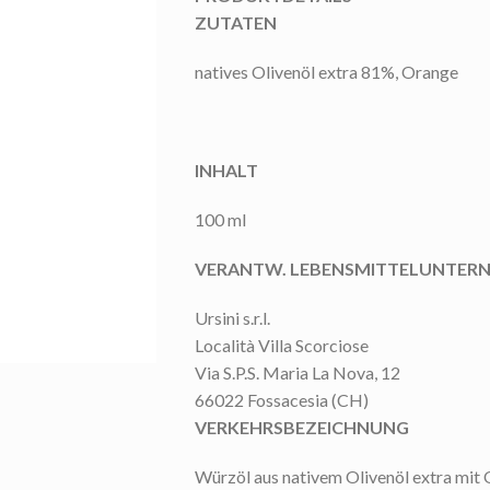
ZUTATEN
natives Olivenöl extra 81%, Orange
INHALT
100 ml
VERANTW. LEBENSMITTELUNTER
Ursini s.r.l.
Località Villa Scorciose
Via S.P.S. Maria La Nova, 12
66022 Fossacesia (CH)
VERKEHRSBEZEICHNUNG
Würzöl aus nativem Olivenöl extra mit