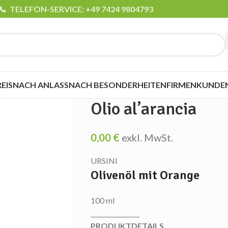
📞 TELEFON-SERVICE: +49 7424 9804793
EIS
NACH ANLASS
NACH BESONDERHEITEN
FIRMENKUNDEN
Olio al’arancia
0,00
€
exkl. MwSt.
URSINI
Olivenöl mit Orange
100 ml
________________
PRODUKTDETAILS