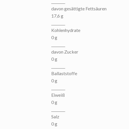
________
davon gesättigte Fettsäuren
17,6 g
________
Kohlenhydrate
0 g
________
davon Zucker
0 g
________
Ballaststoffe
0 g
________
Eiweiß
0 g
________
Salz
0 g