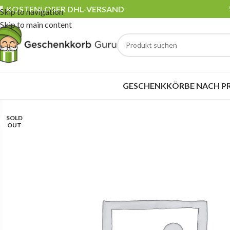
 KOSTENLOSER DHL-VERSAND
Skip to navigation
Skip to main content
GESCHENKKÖRBE NACH PR
SOLD
OUT