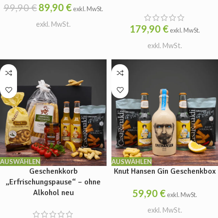
99,90
€
89,90
€
exkl. MwSt.
exkl. MwSt.
179,90
€
exkl. MwSt.
exkl. MwSt.
AUSWÄHLEN
AUSWÄHLEN
Geschenkkorb
Knut Hansen Gin Geschenkbox
„Erfrischungspause“ – ohne
59,90
€
Alkohol neu
exkl. MwSt.
exkl. MwSt.